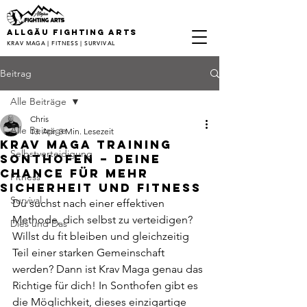
ALLGÄU FIGHTING ARTS
KRAV MAGA | FITNESS | SURVIVAL
Beitrag
Alle Beiträge
Chris
Alle Beiträge
13. Apr.
3 Min. Lesezeit
Krav Maga Training
Selbstverteidigung
Sonthofen – Deine
Chance für mehr
Fitness
Sicherheit und Fitness
Survival
Du suchst nach einer effektiven 
Methode, dich selbst zu verteidigen? 
Dies und Das
Willst du fit bleiben und gleichzeitig 
Teil einer starken Gemeinschaft 
werden? Dann ist Krav Maga genau das 
Richtige für dich! In Sonthofen gibt es 
die Möglichkeit, dieses einzigartige 