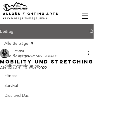
ALLGÄU FIGHTING ARTS
KRAV MAGA | FITNESS | SURVIVAL
Beitrag
Alle Beiträge
Tatjana
Alle Beiträge
10. Apr. 2022
2 Min. Lesezeit
Mobility und Stretching
Selbstverteidigung
Aktualisiert:
10. Okt. 2022
Fitness
Survival
Dies und Das