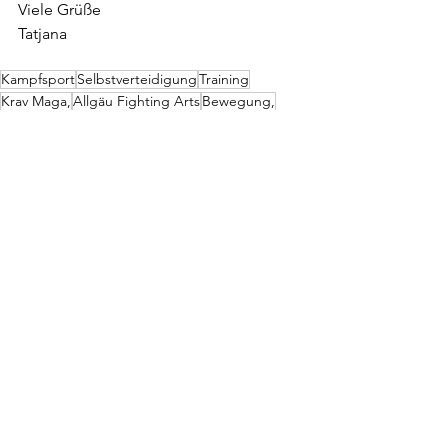
Viele Grüße
Tatjana
Kampfsport
Selbstverteidigung
Training
Krav Maga,
Allgäu Fighting Arts
Bewegung,
Fitness,
Mobility
Frauen,
Stretching
Fitness
Alle ansehen
Aktuelle Beiträge