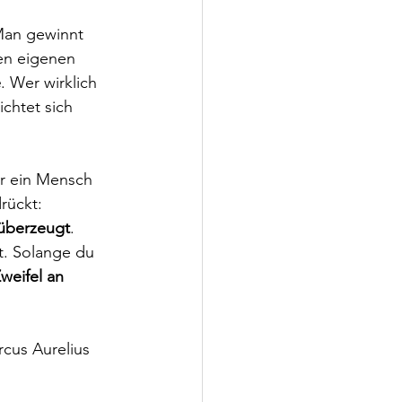
 Man gewinnt 
en eigenen 
e
. Wer wirklich 
chtet sich 
ür ein Mensch 
rückt: 
 überzeugt
. 
t. Solange du 
weifel an 
cus Aurelius