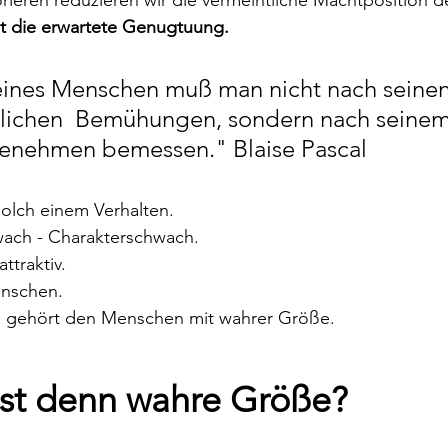
ieren reduzieren wir die vermeintliche Machtposition d
t die erwartete Genugtuung. 
eines Menschen muß man nicht nach seinen
ichen  Bemühungen, sondern nach seinem
 Benehmen bemessen.
" 
Blaise Pascal
 solch einem Verhalten.
wach - Charakterschwach.
ttraktiv.
enschen.
gehört den Menschen mit wahrer Größe.
ist denn wahre Größe?