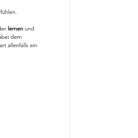
fühlen.
der 
lernen
 und 
dabei dem 
 allenfalls ein 