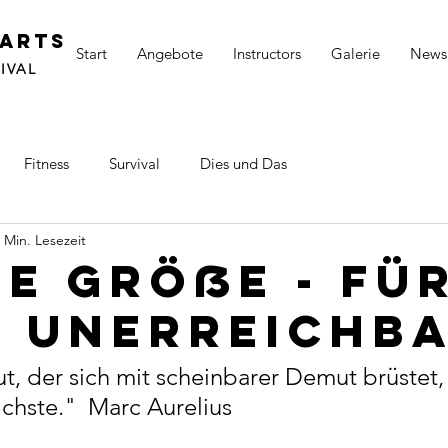
 ARTS
Start
Angebote
Instructors
Galerie
News
IVAL
Fitness
Survival
Dies und Das
 Min. Lesezeit
e Größe - fü
e unerreichb
, der sich mit scheinbarer Demut brüstet, i
ichste
."  Marc Aurelius