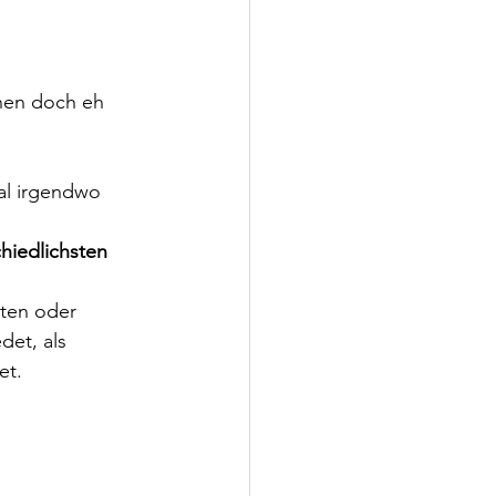
nen doch eh 
al irgendwo 
hiedlichsten 
aten oder 
et, als 
et.