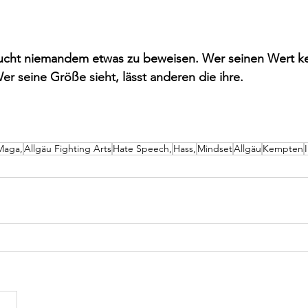
raucht niemandem etwas zu beweisen. Wer seinen Wert ke
er seine Größe sieht, lässt anderen die ihre. 
Maga,
Allgäu Fighting Arts
Hate Speech,
Hass,
Mindset
Allgäu
Kempten