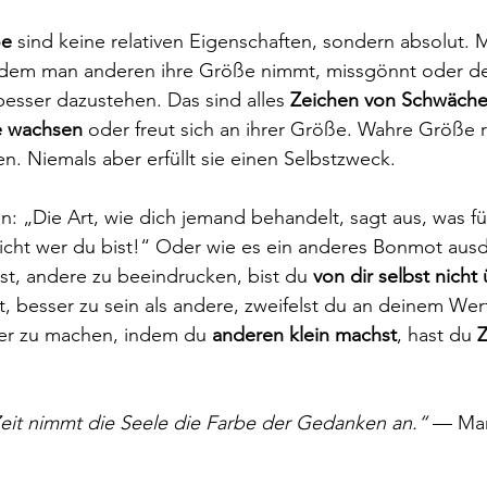
ße
 sind keine relativen Eigenschaften, sondern absolut.
ndem man anderen ihre Größe nimmt, missgönnt oder d
besser dazustehen. Das sind alles 
Zeichen von Schwäch
e wachsen
 oder freut sich an ihrer Größe. Wahre Größe ri
. Niemals aber erfüllt sie einen Selbstzweck.
n: „Die Art, wie dich jemand behandelt, sagt aus, was f
nicht wer du bist!“ Oder wie es ein anderes Bonmot ausd
t, andere zu beeindrucken, bist du 
von dir selbst nicht
, besser zu sein als andere, zweifelst du an deinem Wer
ßer zu machen, indem du 
anderen klein machst
, hast du 
Z
Zeit nimmt die Seele die Farbe der Gedanken an.“
 — Mar