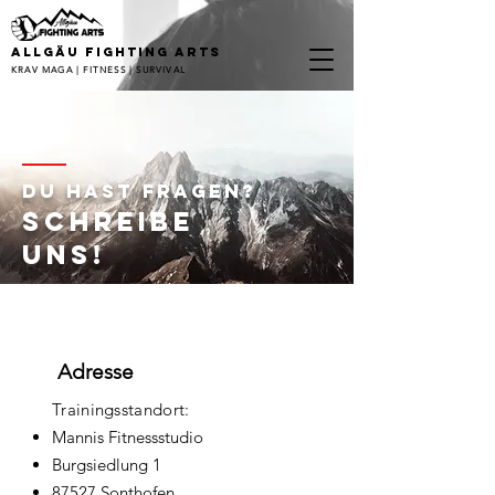
ALLGÄU FIGHTING ARTS
KRAV MAGA | FITNESS | SURVIVAL
Du hast fragen?
SCHREIBE
UNS!
Adresse
Trainingsstandort:
Mannis Fitnessstudio
Burgsiedlung 1
87527 Sonthofen