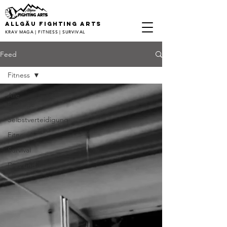
ALLGÄU FIGHTING ARTS
KRAV MAGA | FITNESS | SURVIVAL
Feed
Fitness
Alle
Beiträge
Selbstverteidigung
Fitness
Survival
Dies und
Das