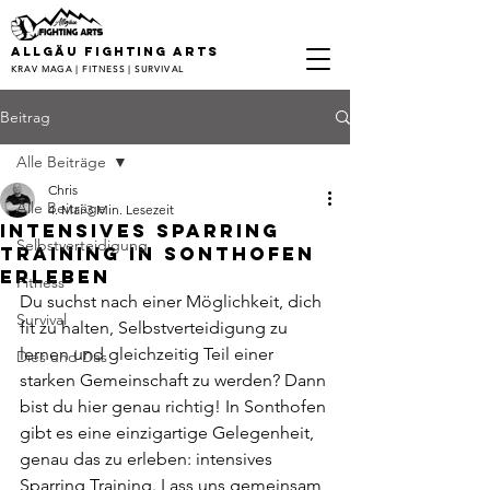
ALLGÄU FIGHTING ARTS
KRAV MAGA | FITNESS | SURVIVAL
Beitrag
Alle Beiträge
Chris
Alle Beiträge
4. Mai
3 Min. Lesezeit
Intensives Sparring
Selbstverteidigung
Training in Sonthofen
erleben
Fitness
Du suchst nach einer Möglichkeit, dich 
Survival
fit zu halten, Selbstverteidigung zu 
lernen und gleichzeitig Teil einer 
Dies und Das
starken Gemeinschaft zu werden? Dann 
bist du hier genau richtig! In Sonthofen 
gibt es eine einzigartige Gelegenheit, 
genau das zu erleben: intensives 
Sparring Training. Lass uns gemeinsam 