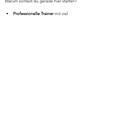
Warum solltest du gerade hier starten?
Professionelle Trainer
 mit viel 
Erfahrung.
Individuelle Betreuung
 für 
Anfänger und Fortgeschrittene.
Flexible Trainingszeiten
, die sich 
deinem Alltag anpassen.
Einladende Atmosphäre
, in der du 
dich sofort wohlfühlst.
Probier es aus! Ein Probetraining 
kostet nichts und gibt dir einen 
perfekten Einblick.
Dein nächster Schritt 
– jetzt aktiv werden!